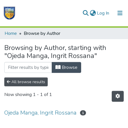
(current)
Log In
Communities & Collections
Home
Browse by Author
All of DSpace
Browsing by Author, starting with
"Ojeda Manga, Ingrit Rossana"
Browse
All browse results
Now showing
1 - 1 of 1
Ojeda Manga, Ingrit Rossana
1