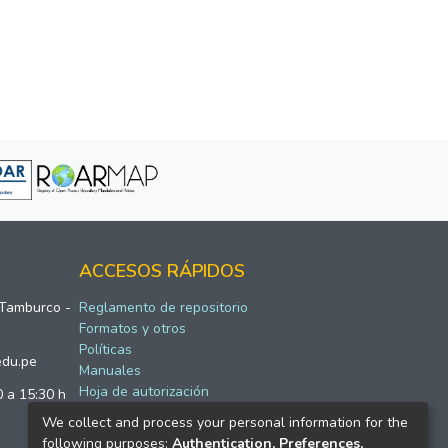
ACCESOS RÁPIDOS
 Tamburco -
Reglamento de repositorio
Formatos y otros
Políticas
edu.pe
Manuales
Hoja de autorización
0 a 15:30 h
We collect and process your personal information for the
following purposes:
Authentication, Preferences,