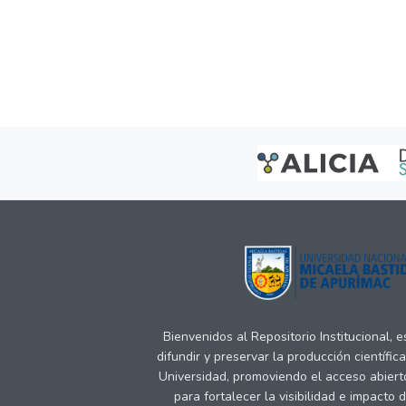
Bienvenidos al Repositorio Institucional, 
difundir y preservar la producción científic
Universidad, promoviendo el acceso abiert
para fortalecer la visibilidad e impacto 