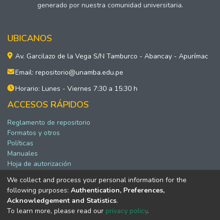
generado por nuestra comunidad universitaria.
UBICANOS
Av. Garcilazo de la Vega S/N Tamburco - Abancay - Apurímac
Email: repositorio@unamba.edu.pe
Horario: Lunes - Viernes 7:30 a 15:30 h
ACCESOS RÁPIDOS
Reglamento de repositorio
Formatos y otros
Políticas
Manuales
Hoja de autorización
We collect and process your personal information for the
following purposes:
Authentication, Preferences,
Software DSpace copyright © 2002-2026 LYRASIS
Acknowledgement and Statistics
.
Configuración de cookies
To learn more, please read our
privacy policy
.
Política de privacidad