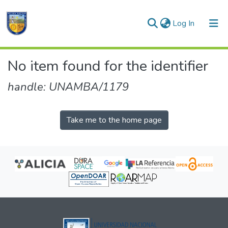
(current)
Log In
Communities & Collections
No item found for the identifier
All of DSpace
handle: UNAMBA/1179
Take me to the home page