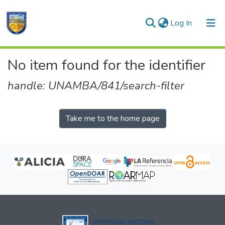
(current)
Log In
Communities & Collections
No item found for the identifier
All of DSpace
handle: UNAMBA/841/search-filter
Take me to the home page