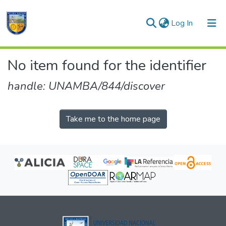
(current)
Log In
Communities & Collections
No item found for the identifier
All of DSpace
handle: UNAMBA/844/discover
Take me to the home page