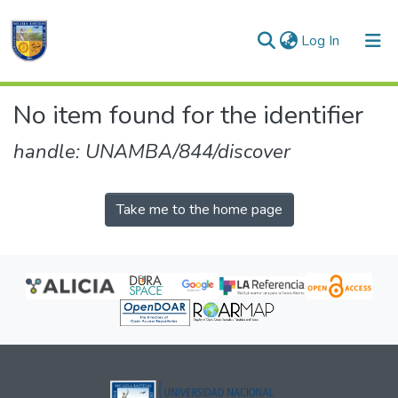
(current)
Log In
Communities & Collections
No item found for the identifier
All of DSpace
handle: UNAMBA/844/discover
Take me to the home page