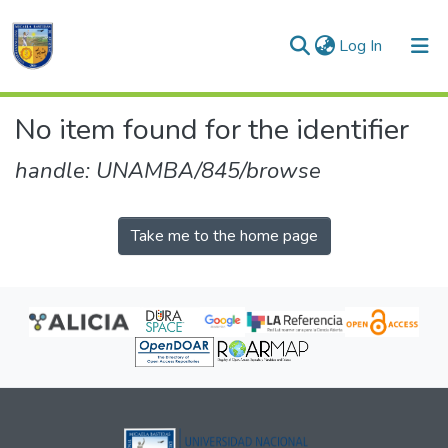
(current)
Log In
Communities & Collections
No item found for the identifier
All of DSpace
handle: UNAMBA/845/browse
Take me to the home page