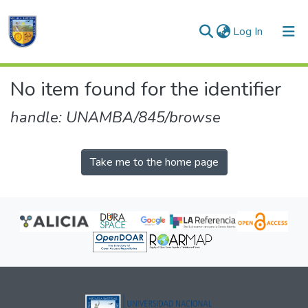
(current)
Log In
Communities & Collections
No item found for the identifier
All of DSpace
handle: UNAMBA/845/browse
Take me to the home page