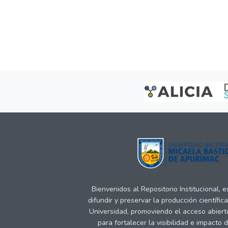
Bienvenidos al Repositorio Institucional, 
difundir y preservar la producción científic
Universidad, promoviendo el acceso abiert
para fortalecer la visibilidad e impacto 