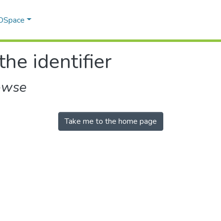
 DSpace
the identifier
owse
Take me to the home page