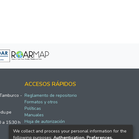
ACCESOS RÁPIDOS
 Tamburco -
Reglamento de repositorio
Formatos y otros
Políticas
edu.pe
Manuales
Hoja de autorización
0 a 15:30 h
We collect and process your personal information for the
following purposes:
Authentication, Preferences,