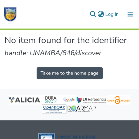
(current)
Log In
Communities & Collections
No item found for the identifier
All of DSpace
handle: UNAMBA/846/discover
Take me to the home page