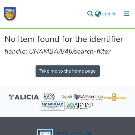
(current)
Log In
Communities & Collections
No item found for the identifier
All of DSpace
handle: UNAMBA/846/search-filter
Take me to the home page