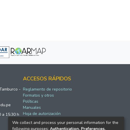
ACCESOS RÁPIDOS
 Tamburco -
Reglamento de repositorio
Formatos y otros
Políticas
edu.pe
Manuales
Hoja de autorización
0 a 15:30 h
We collect and process your personal information for the
following purposes:
Authentication, Preferences,