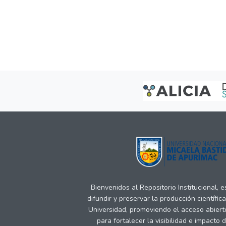
Bienvenidos al Repositorio Institucional, 
difundir y preservar la producción científic
Universidad, promoviendo el acceso abiert
para fortalecer la visibilidad e impacto 