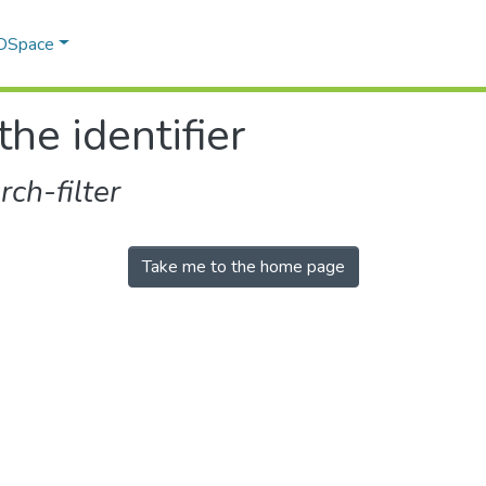
 DSpace
the identifier
ch-filter
Take me to the home page