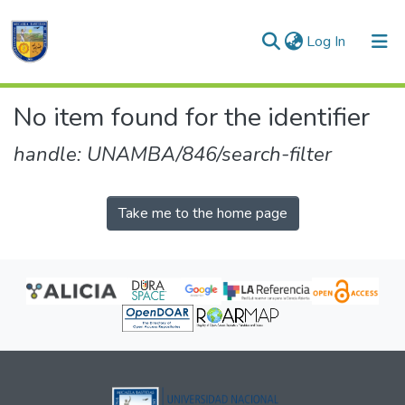
(current)
Log In
Communities & Collections
No item found for the identifier
All of DSpace
handle: UNAMBA/846/search-filter
Take me to the home page