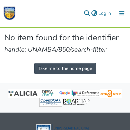
(current)
Log In
Communities & Collections
No item found for the identifier
All of DSpace
handle: UNAMBA/850/search-filter
Take me to the home page