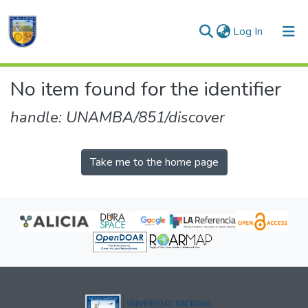
(current)
Log In
Communities & Collections
No item found for the identifier
All of DSpace
handle: UNAMBA/851/discover
Take me to the home page