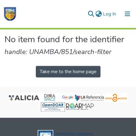
(current)
Log In
Communities & Collections
No item found for the identifier
All of DSpace
handle: UNAMBA/851/search-filter
Take me to the home page