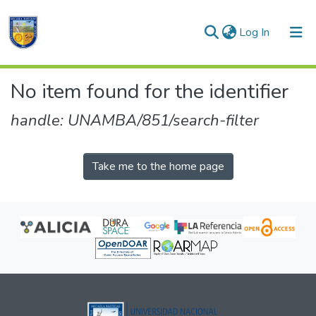
(current)
Log In
Communities & Collections
No item found for the identifier
All of DSpace
handle: UNAMBA/851/search-filter
Take me to the home page