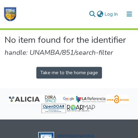
(current)
Log In
Communities & Collections
No item found for the identifier
All of DSpace
handle: UNAMBA/851/search-filter
Take me to the home page