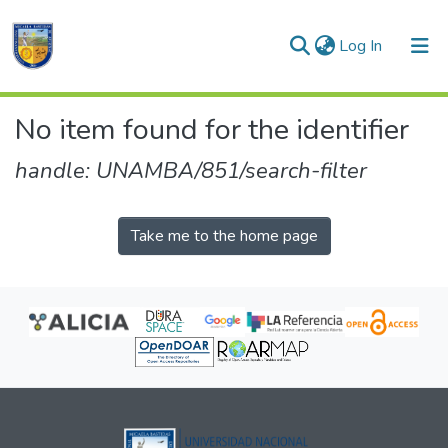
(current)
Log In
Communities & Collections
No item found for the identifier
All of DSpace
handle: UNAMBA/851/search-filter
Take me to the home page