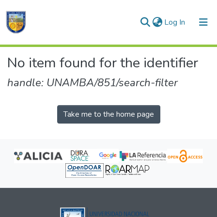
(current)
Log In
Communities & Collections
No item found for the identifier
All of DSpace
handle: UNAMBA/851/search-filter
Take me to the home page