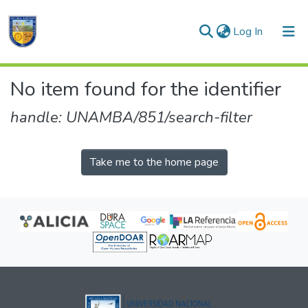
(current)
Log In
Communities & Collections
No item found for the identifier
All of DSpace
handle: UNAMBA/851/search-filter
Take me to the home page