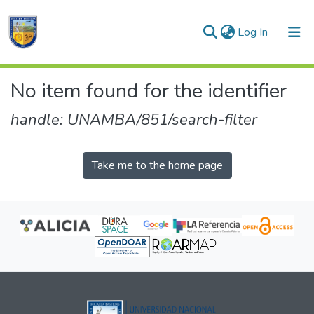
(current)
Log In
Communities & Collections
No item found for the identifier
All of DSpace
handle: UNAMBA/851/search-filter
Take me to the home page