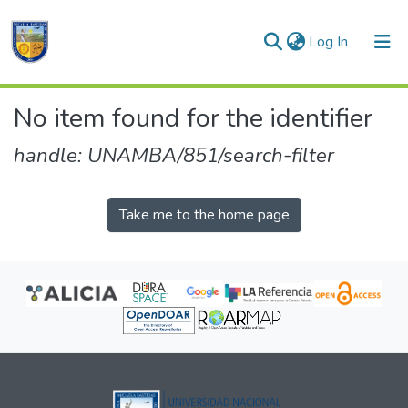
(current)
Log In
Communities & Collections
No item found for the identifier
All of DSpace
handle: UNAMBA/851/search-filter
Take me to the home page