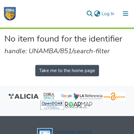
(current)
Log In
Communities & Collections
No item found for the identifier
All of DSpace
handle: UNAMBA/851/search-filter
Take me to the home page