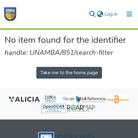
(current)
Log In
Communities & Collections
No item found for the identifier
All of DSpace
handle: UNAMBA/851/search-filter
Take me to the home page