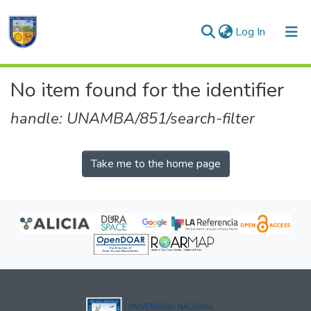
(current)
Log In
Communities & Collections
No item found for the identifier
All of DSpace
handle: UNAMBA/851/search-filter
Take me to the home page