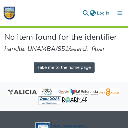
(current)
Log In
Communities & Collections
No item found for the identifier
All of DSpace
handle: UNAMBA/851/search-filter
Take me to the home page