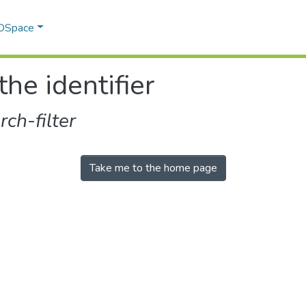
 DSpace
the identifier
ch-filter
Take me to the home page