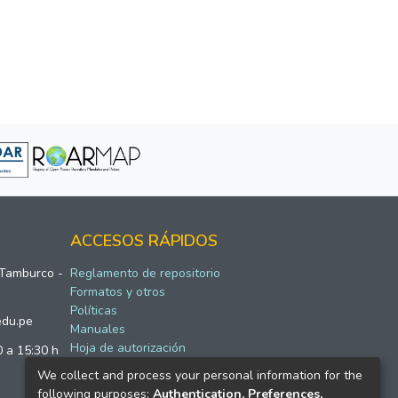
ACCESOS RÁPIDOS
 Tamburco -
Reglamento de repositorio
Formatos y otros
Políticas
edu.pe
Manuales
Hoja de autorización
0 a 15:30 h
We collect and process your personal information for the
following purposes:
Authentication, Preferences,