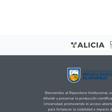
Bienvenidos al Repositorio Institucional, 
difundir y preservar la producción científic
Universidad, promoviendo el acceso abiert
para fortalecer la visibilidad e impacto 