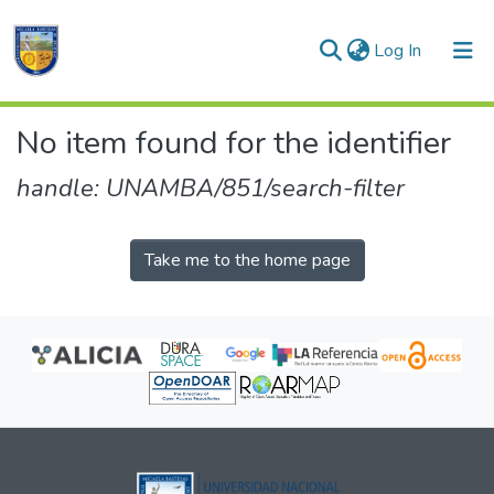
(current)
Log In
Communities & Collections
No item found for the identifier
All of DSpace
handle: UNAMBA/851/search-filter
Take me to the home page