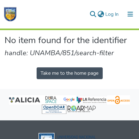
(current)
Log In
Communities & Collections
No item found for the identifier
All of DSpace
handle: UNAMBA/851/search-filter
Take me to the home page