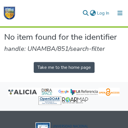
(current)
Log In
Communities & Collections
No item found for the identifier
All of DSpace
handle: UNAMBA/851/search-filter
Take me to the home page