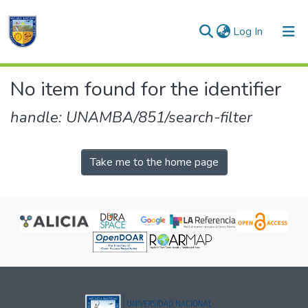
(current)
Log In
Communities & Collections
No item found for the identifier
All of DSpace
handle: UNAMBA/851/search-filter
Take me to the home page