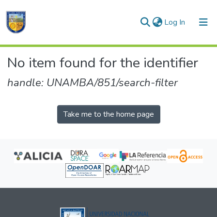
(current)
Log In
Communities & Collections
No item found for the identifier
All of DSpace
handle: UNAMBA/851/search-filter
Take me to the home page