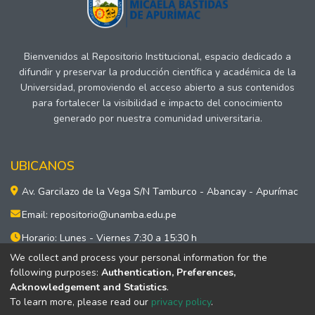
Bienvenidos al Repositorio Institucional, espacio dedicado a
difundir y preservar la producción científica y académica de la
Universidad, promoviendo el acceso abierto a sus contenidos
para fortalecer la visibilidad e impacto del conocimiento
generado por nuestra comunidad universitaria.
UBICANOS
Av. Garcilazo de la Vega S/N Tamburco - Abancay - Apurímac
Email: repositorio@unamba.edu.pe
Horario: Lunes - Viernes 7:30 a 15:30 h
We collect and process your personal information for the
ACCESOS RÁPIDOS
following purposes:
Authentication, Preferences,
Reglamento de repositorio
Acknowledgement and Statistics
.
Formatos y otros
To learn more, please read our
privacy policy
.