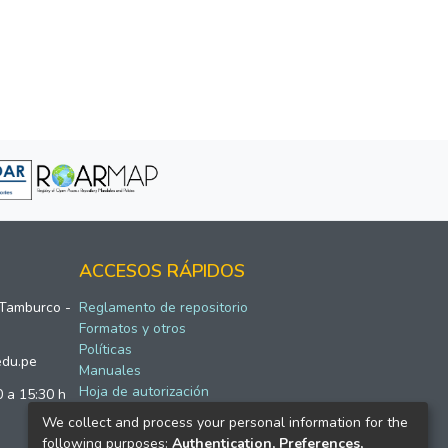
ACCESOS RÁPIDOS
 Tamburco -
Reglamento de repositorio
Formatos y otros
Políticas
edu.pe
Manuales
Hoja de autorización
0 a 15:30 h
We collect and process your personal information for the
following purposes:
Authentication, Preferences,