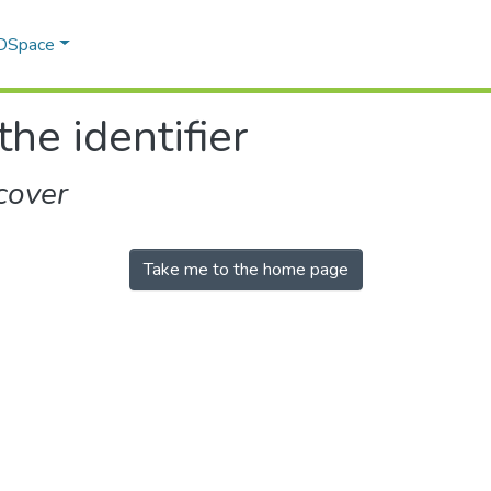
 DSpace
the identifier
cover
Take me to the home page