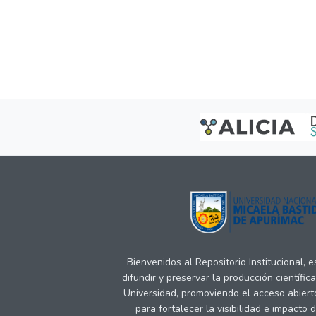
Bienvenidos al Repositorio Institucional, 
difundir y preservar la producción científic
Universidad, promoviendo el acceso abiert
para fortalecer la visibilidad e impacto 