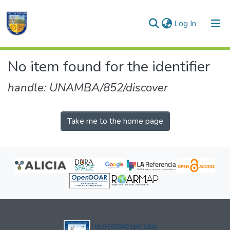
(current)
Log In
Communities & Collections
No item found for the identifier
All of DSpace
handle: UNAMBA/852/discover
Take me to the home page