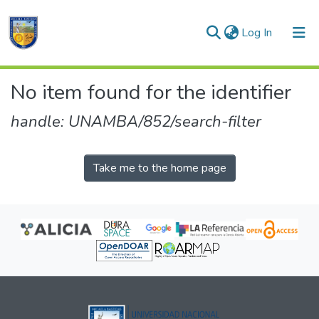
(current)
Log In
Communities & Collections
No item found for the identifier
All of DSpace
handle: UNAMBA/852/search-filter
Take me to the home page