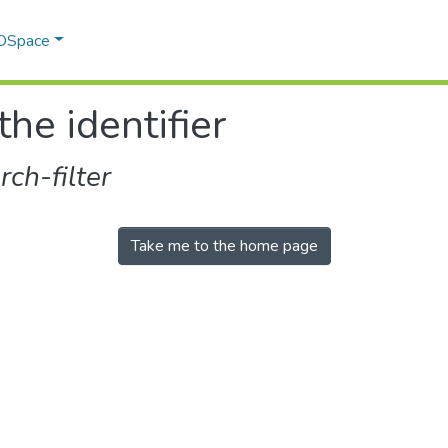
 DSpace
the identifier
ch-filter
Take me to the home page