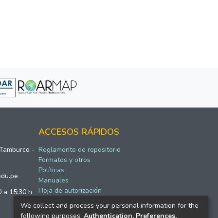
ACCESOS RÁPIDOS
 Tamburco -
Reglamento de repositorio
Formatos y otros
Políticas
edu.pe
Manuales
Hoja de autorización
0 a 15:30 h
We collect and process your personal information for the
following purposes:
Authentication, Preferences,