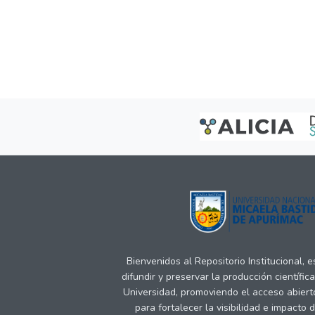
Bienvenidos al Repositorio Institucional, 
difundir y preservar la producción científic
Universidad, promoviendo el acceso abiert
para fortalecer la visibilidad e impacto 