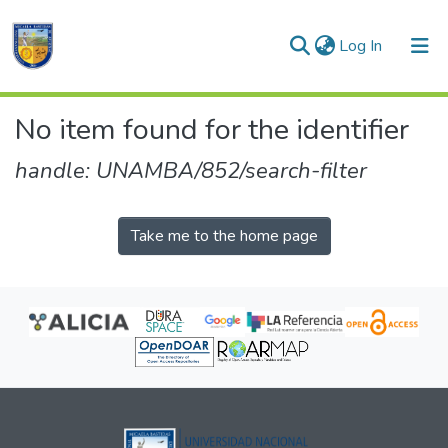
(current)
Log In
Communities & Collections
No item found for the identifier
All of DSpace
handle: UNAMBA/852/search-filter
Take me to the home page