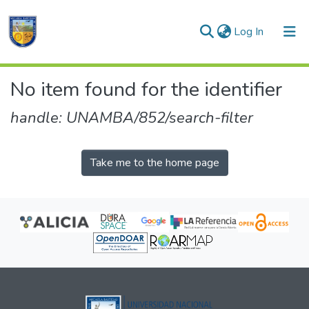
(current)
Log In
Communities & Collections
No item found for the identifier
All of DSpace
handle: UNAMBA/852/search-filter
Take me to the home page