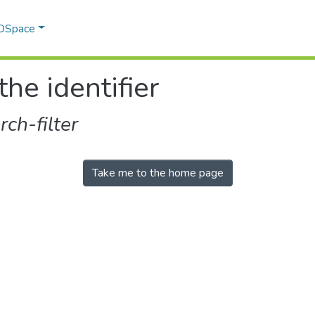
 DSpace
the identifier
ch-filter
Take me to the home page