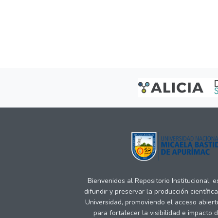
Bienvenidos al Repositorio Institucional, 
difundir y preservar la producción científic
Universidad, promoviendo el acceso abiert
para fortalecer la visibilidad e impacto 