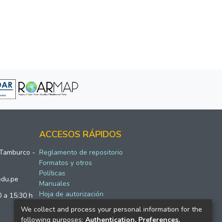
ACCESOS RÁPIDOS
 Tamburco -
Reglamento de repositorio
Formatos y otros
Políticas
edu.pe
Manuales
Hoja de autorización
0 a 15:30 h
We collect and process your personal information for the
following purposes:
Authentication, Preferences,