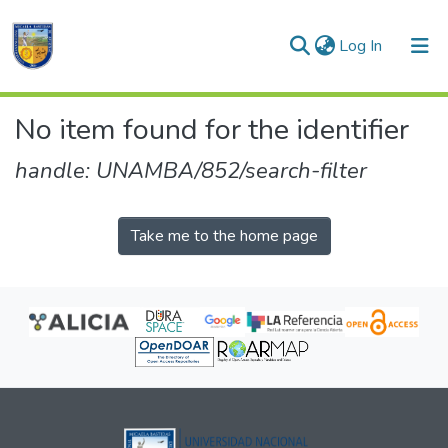
(current)
Log In
Communities & Collections
No item found for the identifier
All of DSpace
handle: UNAMBA/852/search-filter
Take me to the home page