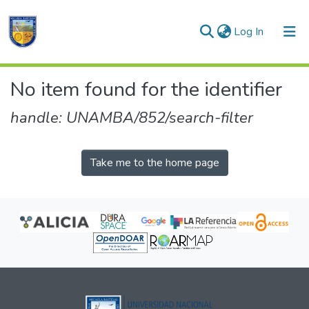
(current)
Log In
Communities & Collections
No item found for the identifier
All of DSpace
handle: UNAMBA/852/search-filter
Take me to the home page