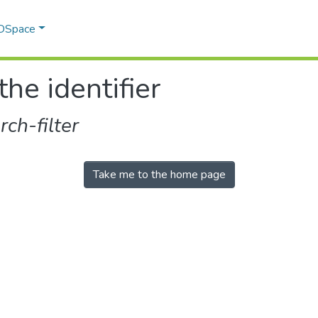
 DSpace
the identifier
ch-filter
Take me to the home page