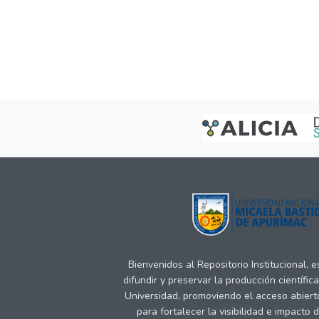
Bienvenidos al Repositorio Institucional, 
difundir y preservar la producción científic
Universidad, promoviendo el acceso abiert
para fortalecer la visibilidad e impacto 