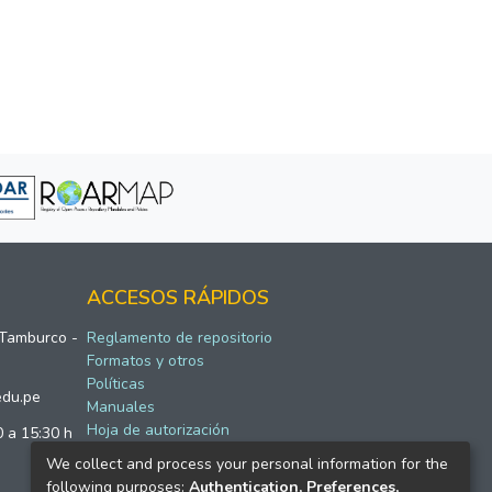
ACCESOS RÁPIDOS
 Tamburco -
Reglamento de repositorio
Formatos y otros
Políticas
edu.pe
Manuales
Hoja de autorización
0 a 15:30 h
We collect and process your personal information for the
following purposes:
Authentication, Preferences,