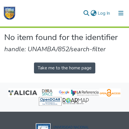
(current)
Log In
Communities & Collections
No item found for the identifier
All of DSpace
handle: UNAMBA/852/search-filter
Take me to the home page