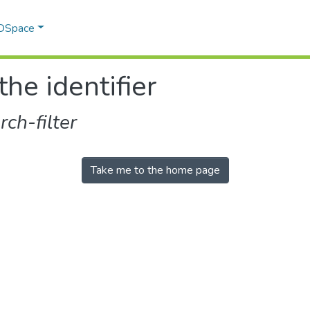
 DSpace
the identifier
ch-filter
Take me to the home page