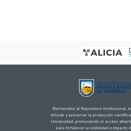
Bienvenidos al Repositorio Institucional, 
difundir y preservar la producción científic
Universidad, promoviendo el acceso abiert
para fortalecer la visibilidad e impacto 