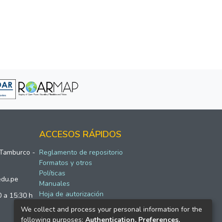
ACCESOS RÁPIDOS
 Tamburco -
Reglamento de repositorio
Formatos y otros
Políticas
edu.pe
Manuales
Hoja de autorización
0 a 15:30 h
We collect and process your personal information for the
following purposes:
Authentication, Preferences,