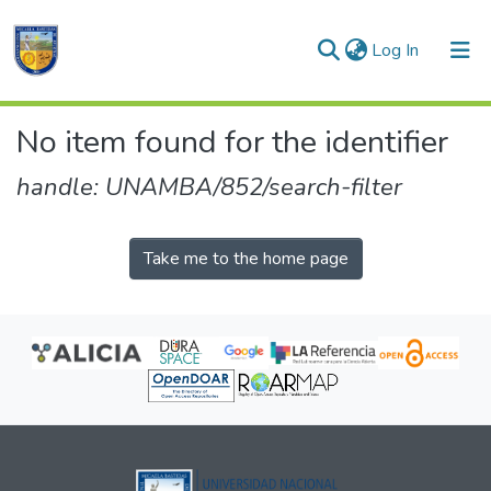
(current)
Log In
Communities & Collections
No item found for the identifier
All of DSpace
handle: UNAMBA/852/search-filter
Take me to the home page