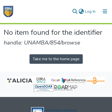
(current)
Log In
Communities & Collections
No item found for the identifier
All of DSpace
handle: UNAMBA/854/browse
Take me to the home page