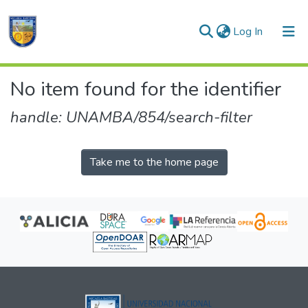
(current)
Log In
Communities & Collections
No item found for the identifier
All of DSpace
handle: UNAMBA/854/search-filter
Take me to the home page