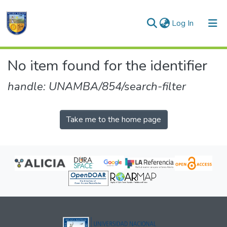
(current)
Log In
Communities & Collections
No item found for the identifier
All of DSpace
handle: UNAMBA/854/search-filter
Take me to the home page